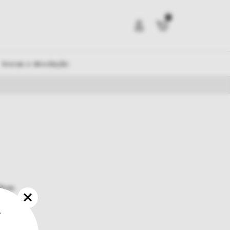
0
trocas e devolução
tros.