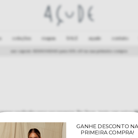
s
coleções
roupas
SALE
açude
contato
use cupom: BEMVINDA10 para 10% off na sua primeira compra
temos resultados para sua pesquisa. Por favor, tente com outros fil