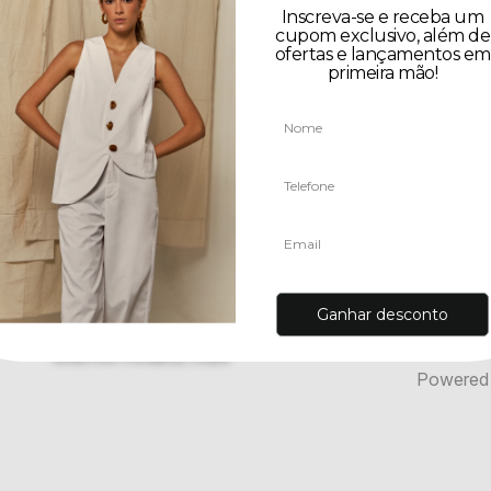
e-se e receba nossas ofertas.
Entre em contato
5585996453930
85 996453930
contato@acude.co
Rua Tibúrcio Cavalcante 1675 loja 8- pátio imperial CEP:
60125-045 Fortaleza, Ceará